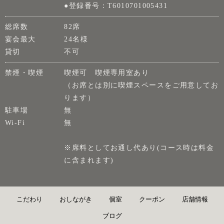
●登録番号：T6010701005431
総席数
82席
宴会最大
24名様
貸切
不可
禁煙・喫煙
喫煙可 喫煙専用室あり
（お席とは別に喫煙スペースをご用意してお
ります）
駐車場
無
Wi-Fi
無
※席料としてお通し代あり(コース時は料金
に含まれます)
こだわり
おしながき
個室
クーポン
店舗情報
ブログ