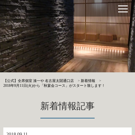
【公式】全席個室 湊一や 名古屋太閤通口店
>
新着情報
>
2018年9月11日(火)から「秋宴会コース」がスタート致します！
新着情報記事
2018.09.11