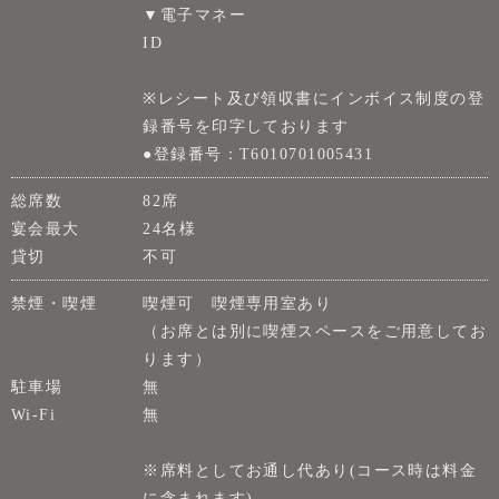
▼電子マネー
ID
※レシート及び領収書にインボイス制度の登
録番号を印字しております
●登録番号：T6010701005431
総席数
82席
宴会最大
24名様
貸切
不可
禁煙・喫煙
喫煙可 喫煙専用室あり
（お席とは別に喫煙スペースをご用意してお
ります）
駐車場
無
Wi-Fi
無
※席料としてお通し代あり(コース時は料金
に含まれます)