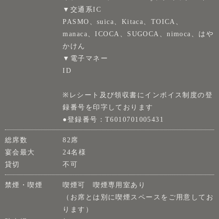
▼交通系IC
PASMO、suica、Kitaca、TOICA、
manaca、ICOCA、SUGOCA、nimoca、はや
かけん
▼電子マネー
ID
※レシート及び領収書にインボイス制度の登
録番号を印字しております
●登録番号：T6010701005431
総席数
82席
宴会最大
24名様
貸切
不可
禁煙・喫煙
喫煙可 喫煙専用室あり
（お席とは別に喫煙スペースをご用意してお
ります）