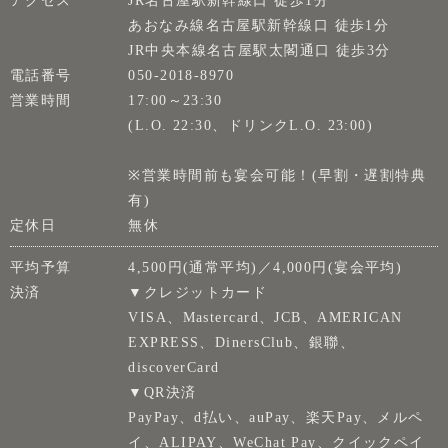
アクセス
JR名古屋駅新幹線口 徒歩1分
あおなみ線名古屋駅新幹線口 徒歩1分
JR中央本線名古屋駅太閣通口 徒歩3分
電話番号
050-2018-8970
営業時間
17:00～23:30
(L.O. 22:30、ドリンクL.O. 23:00)
※営業時間前も宴会可能！(早割・遅割特典
有)
定休日
無休
平均予算
4,500円(通常平均)／4,000円(宴会平均)
決済
▼クレジットカード
VISA、Mastercard、JCB、AMERICAN
EXPRESS、DinersClub、銀聯、
discoverCard
▼QR決済
PayPay、d払い、auPay、楽天Pay、メルペ
イ、ALIPAY、WeChat Pay、クイックペイ