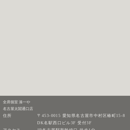
全席個室 湊一や
名古屋太閤通口店
住所
〒453-0015 愛知県名古屋市中村区椿町15-8
DK名駅西口ビル3F 受付3F