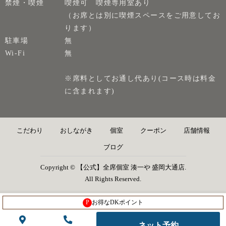
禁煙・喫煙
喫煙可 喫煙専用室あり
（お席とは別に喫煙スペースをご用意してお
ります）
駐車場
無
Wi-Fi
無
※席料としてお通し代あり(コース時は料金
に含まれます)
こだわり
おしながき
個室
クーポン
店舗情報
ブログ
Copyright © 【公式】全席個室 湊一や 盛岡大通店.
All Rights Reserved.
P
お得なDKポイント
ネット予約