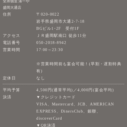
全席個室 湊一や
盛岡大通店
住所
〒020-0022
岩手県盛岡市大通2-7-18
BGビル1･2F 受付1F
アクセス
ＪＲ盛岡駅南口 徒歩11分
電話番号
050-2018-8942
営業時間
17:00～23:30
※営業時間前も宴会可能！(早割・遅割特典
有)
定休日
なし
平均予算
4,500円(通常平均)／4,000円(宴会平均)
決済
▼クレジットカード
VISA、Mastercard、JCB、AMERICAN
EXPRESS、DinersClub、銀聯、
discoverCard
▼QR決済