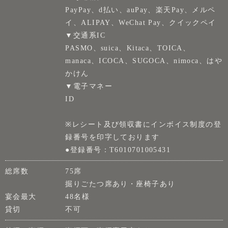
PayPay、d払い、auPay、楽天Pay、メルペ
イ、ALIPAY、WeChat Pay、クイックペイ
▼交通系IC
PASMO、suica、Kitaca、TOICA、
manaca、ICOCA、SUGOCA、nimoca、はや
かけん
▼電子マネー
ID
※レシート及び領収書にインボイス制度の登
録番号を印字しております
●登録番号：T6010701005431
総席数
75席
掘りごたつ席あり・座椅子あり
宴会最大
48名様
貸切
不可