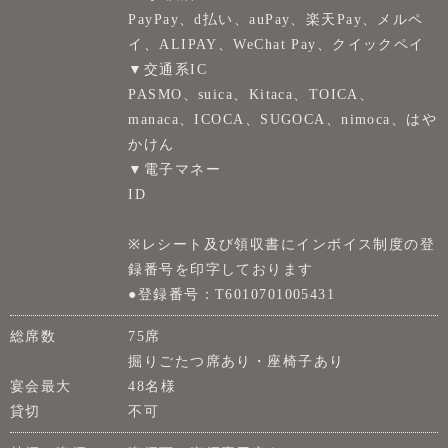
PayPay、d払い、auPay、楽天Pay、メルペ
イ、ALIPAY、WeChat Pay、クイックペイ
▼交通系IC
PASMO、suica、Kitaca、TOICA、
manaca、ICOCA、SUGOCA、nimoca、はや
かけん
▼電子マネー
ID
※レシート及び領収書にインボイス制度の登
録番号を印字しております
●登録番号：T6010701005431
総席数
75席
掘りごたつ席あり・座椅子あり
宴会最大
48名様
貸切
不可