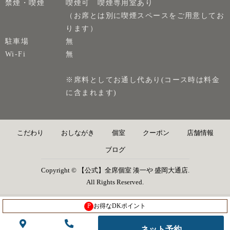
禁煙・喫煙
喫煙可 喫煙専用室あり
（お席とは別に喫煙スペースをご用意してお
ります）
駐車場
無
Wi-Fi
無
※席料としてお通し代あり(コース時は料金
に含まれます)
こだわり
おしながき
個室
クーポン
店舗情報
ブログ
Copyright © 【公式】全席個室 湊一や 盛岡大通店.
All Rights Reserved.
P
お得なDKポイント
ネット予約