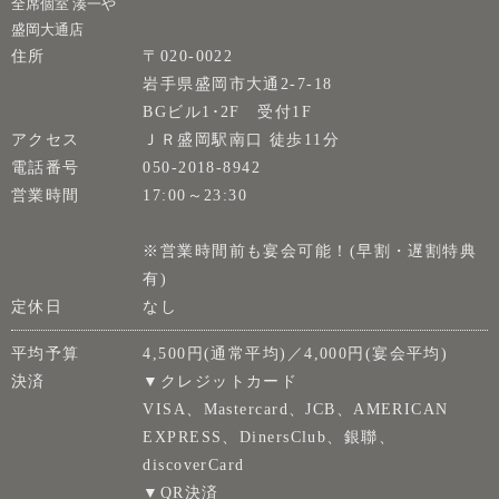
全席個室 湊一や
盛岡大通店
住所
〒020-0022
岩手県盛岡市大通2-7-18
BGビル1･2F 受付1F
アクセス
ＪＲ盛岡駅南口 徒歩11分
電話番号
050-2018-8942
営業時間
17:00～23:30
※営業時間前も宴会可能！(早割・遅割特典
有)
定休日
なし
平均予算
4,500円(通常平均)／4,000円(宴会平均)
決済
▼クレジットカード
VISA、Mastercard、JCB、AMERICAN
EXPRESS、DinersClub、銀聯、
discoverCard
▼QR決済