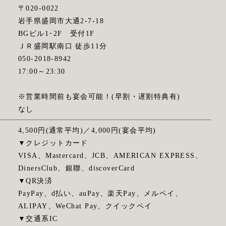
〒020-0022
岩手県盛岡市大通2-7-18
BGビル1･2F 受付1F
ス
ＪＲ盛岡駅南口 徒歩11分
号
050-2018-8942
間
17:00～23:30
※営業時間前も宴会可能！(早割・遅割特典有)
なし
算
4,500円(通常平均)／4,000円(宴会平均)
▼クレジットカード
VISA、Mastercard、JCB、AMERICAN EXPRESS、
DinersClub、銀聯、discoverCard
▼QR決済
PayPay、d払い、auPay、楽天Pay、メルペイ、
ALIPAY、WeChat Pay、クイックペイ
▼交通系IC