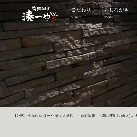
こだわり
おしながき
vision
menu
【公式】全席個室 湊一や 盛岡大通店
>
新着情報
>
2026年6月2日(火