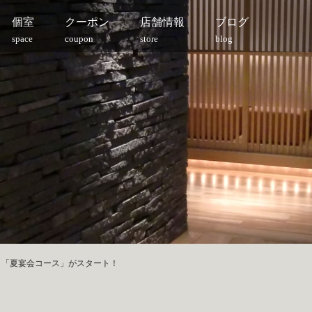
個室
クーポン
店舗情報
ブログ
space
coupon
store
blog
)より「夏宴会コース」がスタート！