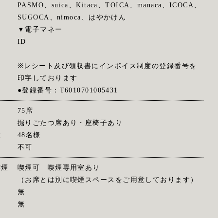
PASMO、suica、Kitaca、TOICA、manaca、ICOCA、
SUGOCA、nimoca、はやかけん
▼電子マネー
ID
※レシート及び領収書にインボイス制度の登録番号を
印字しております
●登録番号：T6010701005431
75席
掘りごたつ席あり・座椅子あり
大
48名様
不可
喫煙
喫煙可 喫煙専用室あり
（お席とは別に喫煙スペースをご用意しております）
無
無