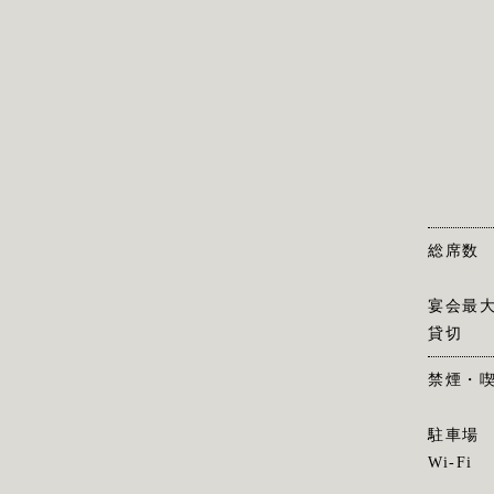
総席数
宴会最
貸切
禁煙・
駐車場
Wi-Fi