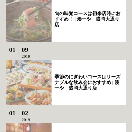
旬の味覚コースは初来店時にお
すすめ！ | 湊一や 盛岡大通り
店
01
09
2019
季節のにぎわいコースはリーズ
ナブルな飲み会におすすめ | 湊
一や 盛岡大通り店
01
02
2019