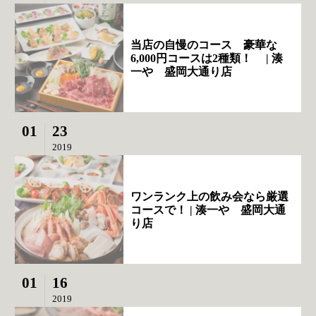
当店の自慢のコース 豪華な
6,000円コースは2種類！ | 湊
一や 盛岡大通り店
01
23
2019
ワンランク上の飲み会なら厳選
コースで！ | 湊一や 盛岡大通
り店
01
16
2019