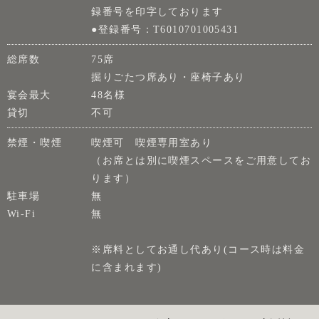
録番号を印字しております
●登録番号：T6010701005431
総席数
75席
掘りごたつ席あり・座椅子あり
宴会最大
48名様
貸切
不可
禁煙・喫煙
喫煙可 喫煙専用室あり
（お席とは別に喫煙スペースをご用意してお
ります）
駐車場
無
Wi-Fi
無
※席料としてお通し代あり(コース時は料金
に含まれます)