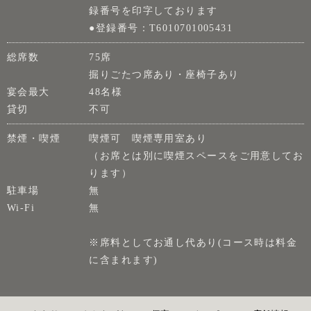
録番号を印字しております
●登録番号：T6010701005431
総席数
75席
掘りごたつ席あり・座椅子あり
宴会最大
48名様
貸切
不可
禁煙・喫煙
喫煙可 喫煙専用室あり
（お席とは別に喫煙スペースをご用意してお
ります）
駐車場
無
Wi-Fi
無
※席料としてお通し代あり(コース時は料金
に含まれます)