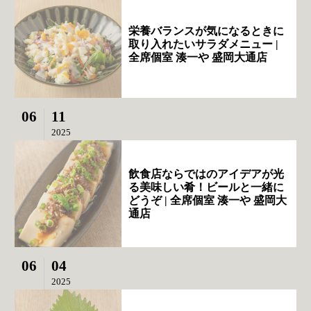
栄養バランスが気になるときに
取り入れたいサラダメニュー |
全席個室 湊一や 盛岡大通店
06
11
2025
飲食店ならではのアイデアが光
る美味しい肴！ビールと一緒に
どうぞ | 全席個室 湊一や 盛岡大
通店
06
04
2025