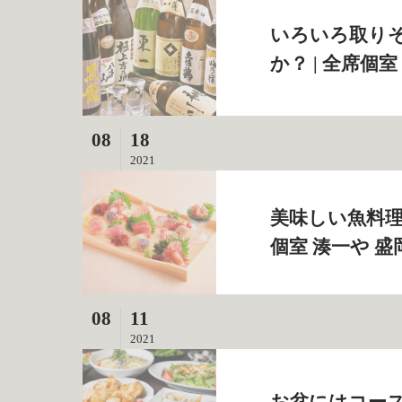
いろいろ取り
か？ | 全席個
08
18
2021
美味しい魚料理
個室 湊一や 
08
11
2021
お盆にはコース