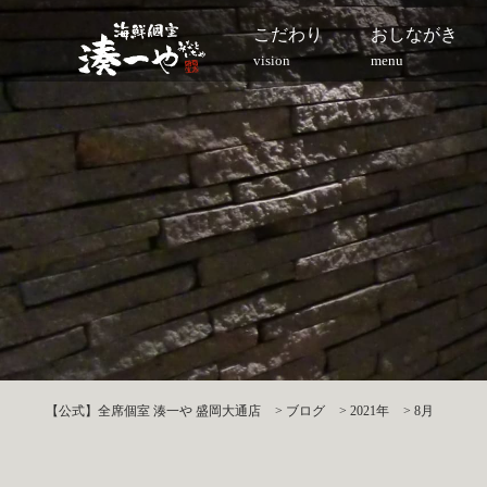
こだわり
おしながき
vision
menu
【公式】全席個室 湊一や 盛岡大通店
>
ブログ
>
2021年
>
8月