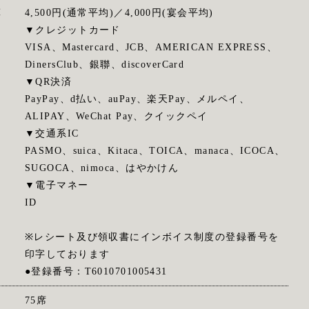
算
4,500円(通常平均)／4,000円(宴会平均)
▼クレジットカード
VISA、Mastercard、JCB、AMERICAN EXPRESS、
DinersClub、銀聯、discoverCard
▼QR決済
PayPay、d払い、auPay、楽天Pay、メルペイ、
ALIPAY、WeChat Pay、クイックペイ
▼交通系IC
PASMO、suica、Kitaca、TOICA、manaca、ICOCA、
SUGOCA、nimoca、はやかけん
▼電子マネー
ID
※レシート及び領収書にインボイス制度の登録番号を
印字しております
●登録番号：T6010701005431
75席