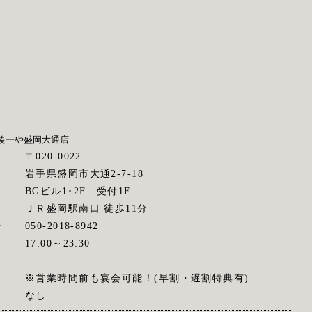
湊一や
盛岡大通店
〒020-0022
岩手県盛岡市大通2-7-18
BGビル1･2F 受付1F
ス
ＪＲ盛岡駅南口 徒歩11分
号
050-2018-8942
間
17:00～23:30
※営業時間前も宴会可能！(早割・遅割特典有)
なし