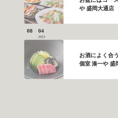
や 盛岡大通店
08
04
2021
お酒によく合う
個室 湊一や 