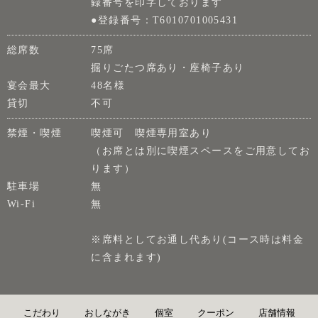
録番号を印字しております
●登録番号：T6010701005431
総席数
75席
掘りごたつ席あり・座椅子あり
宴会最大
48名様
貸切
不可
禁煙・喫煙
喫煙可 喫煙専用室あり
（お席とは別に喫煙スペースをご用意してお
ります）
駐車場
無
Wi-Fi
無
※席料としてお通し代あり(コース時は料金
に含まれます)
こだわり
おしながき
個室
クーポン
店舗情報