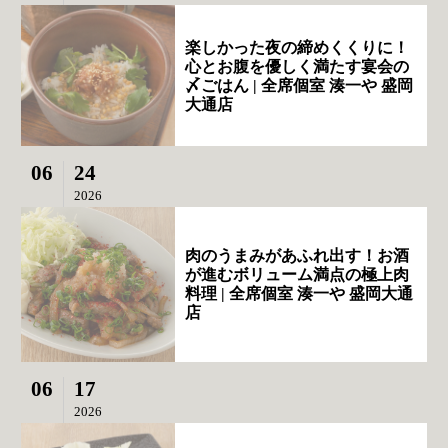
楽しかった夜の締めくくりに！
心とお腹を優しく満たす宴会の
〆ごはん | 全席個室 湊一や 盛岡
大通店
06
24
2026
肉のうまみがあふれ出す！お酒
が進むボリューム満点の極上肉
料理 | 全席個室 湊一や 盛岡大通
店
06
17
2026