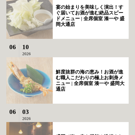
宴の始まりを美味しく演出！す
ぐ届いてお酒が進む絶品スピー
ドメニュー | 全席個室 湊一や 盛
岡大通店
06
10
2026
鮮度抜群の海の恵み！お酒が進
む職人こだわりの極上お刺身メ
ニュー | 全席個室 湊一や 盛岡大
通店
06
03
2026