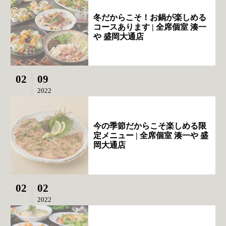
冬だからこそ！お鍋が楽しめる
コースあります | 全席個室 湊一
や 盛岡大通店
02
09
2022
今の季節だからこそ楽しめる限
定メニュー | 全席個室 湊一や 盛
岡大通店
02
02
2022