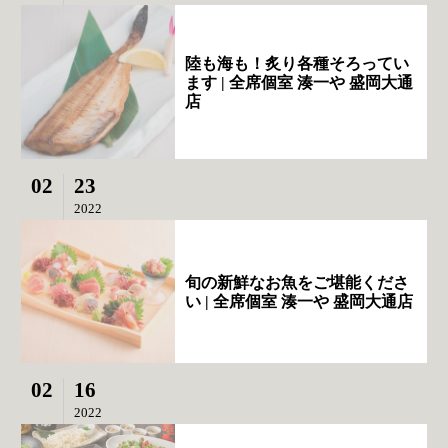
陸も海も！炙り各種そろってい
ます | 全席個室 湊一や 盛岡大通
店
02
23
2022
旬の新鮮なお魚をご堪能くださ
い | 全席個室 湊一や 盛岡大通店
02
16
2022