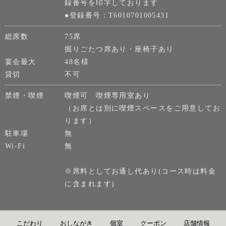
録番号を印字しております
●登録番号：T6010701005431
総席数
75席
掘りごたつ席あり・座椅子あり
宴会最大
48名様
貸切
不可
禁煙・喫煙
喫煙可 喫煙専用室あり
（お席とは別に喫煙スペースをご用意してお
ります）
駐車場
無
Wi-Fi
無
※席料としてお通し代あり(コース時は料金
に含まれます)
こだわり
おしながき
個室
クーポン
店舗情報