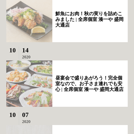
鮮魚にお肉！秋の実りを詰めこ
みました | 全席個室 湊一や 盛岡
大通店
10
14
2020
昼宴会で盛りあがろう！完全個
室なので、お子さま連れでも安
心 | 全席個室 湊一や 盛岡大通店
10
07
2020