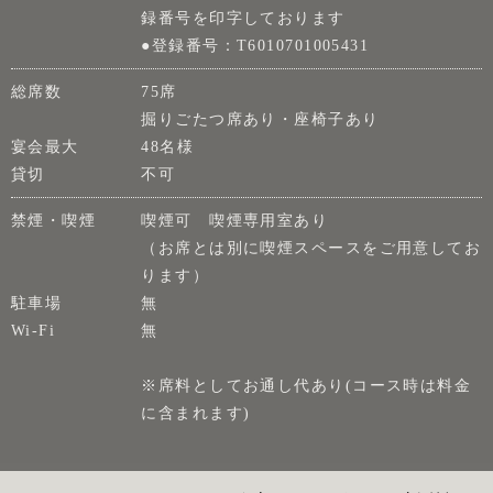
録番号を印字しております
●登録番号：T6010701005431
総席数
75席
掘りごたつ席あり・座椅子あり
宴会最大
48名様
貸切
不可
禁煙・喫煙
喫煙可 喫煙専用室あり
（お席とは別に喫煙スペースをご用意してお
ります）
駐車場
無
Wi-Fi
無
※席料としてお通し代あり(コース時は料金
に含まれます)