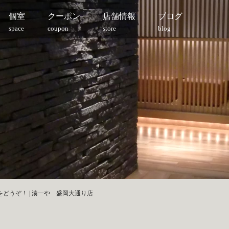
個室
クーポン
店舗情報
ブログ
space
coupon
store
blog
どうぞ！ | 湊一や 盛岡大通り店