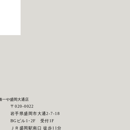
。
湊一や
盛岡大通店
〒020-0022
岩手県盛岡市大通2-7-18
BGビル1･2F 受付1F
ス
ＪＲ盛岡駅南口 徒歩11分