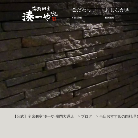
こだわり
おしながき
vision
menu
【公式】全席個室 湊一や 盛岡大通店
>
ブログ
>
当店おすすめの肉料理を