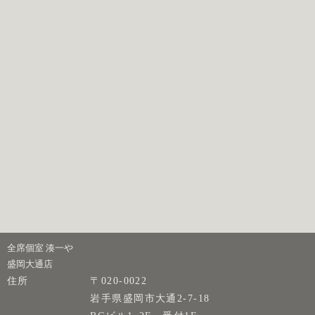
全席個室 湊一や
盛岡大通店
住所
〒020-0022
岩手県盛岡市大通2-7-18