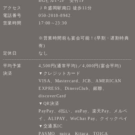
BGビル1･2F 受付1F
アクセス
ＪＲ盛岡駅南口 徒歩11分
電話番号
050-2018-8942
営業時間
17:00～23:30
※営業時間前も宴会可能！(早割・遅割特典
有)
定休日
なし
平均予算
4,500円(通常平均)／4,000円(宴会平均)
決済
▼クレジットカード
VISA、Mastercard、JCB、AMERICAN
EXPRESS、DinersClub、銀聯、
discoverCard
▼QR決済
PayPay、d払い、auPay、楽天Pay、メルペ
イ、ALIPAY、WeChat Pay、クイックペイ
▼交通系IC
PASMO、suica、Kitaca、TOICA、