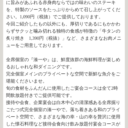
に旨みがあふれる赤身肉ならではの味わいのステーキ
を、特製のソースをたっぷりからめて召し上がってくだ
さい。1,090円（税抜）でご提供しております。
今回ご紹介したもの以外にも、厚切りであるにもかかわ
らずサクッと噛み切れる独特の食感が特徴の「牛タンの
炙り焼き 1,390円（税抜）」など、さまざまなお肉メニ
ューをご用意しております。
全席個室の『湊一や』は、鮮度抜群の海鮮料理が楽しめ
るおしゃれな和ダイニングです。
完全個室メインのプライベートな空間で新鮮な魚介をご
堪能くださいませ。
旬の食材をふんだんに使用したご宴会コースは全て2時
間飲放題付きでご提供可能です。
接待や会食、企業宴会は白木中心の清潔感ある全席掘り
ごたつ式完全個室の湊一やで。落ち着きある和のプライ
ベート空間で、さまざまな海の幸・山の幸を贅沢に使用
した懐石料理など接待会食向け飲み放題付宴会コースが