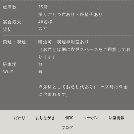
総席数
75席
掘りごたつ席あり・座椅子あり
宴会最大
48名様
貸切
不可
禁煙・喫煙
喫煙可 喫煙専用室あり
（お席とは別に喫煙スペースをご用意してお
ります）
駐車場
無
Wi-Fi
無
※席料としてお通し代あり(コース時は料金
に含まれます)
こだわり
おしながき
個室
クーポン
店舗情報
ブログ