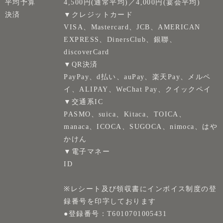
平均予算
4,500円(通常平均)／4,000円(宴会平均)
決済
▼クレジットカード
VISA、Mastercard、JCB、AMERICAN
EXPRESS、DinersClub、銀聯、
discoverCard
▼QR決済
PayPay、d払い、auPay、楽天Pay、メルペ
イ、ALIPAY、WeChat Pay、クイックペイ
▼交通系IC
PASMO、suica、Kitaca、TOICA、
manaca、ICOCA、SUGOCA、nimoca、はや
かけん
▼電子マネー
ID
※レシート及び領収書にインボイス制度の登
録番号を印字しております
●登録番号：T6010701005431