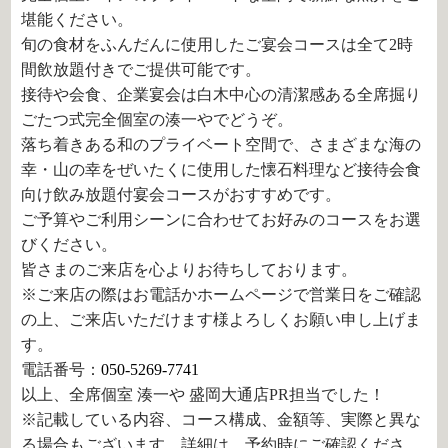
堪能ください。
旬の食材をふんだんに使用したご宴会コースは全て2時
間飲放題付きでご提供可能です。
接待や会食、企業宴会は白木中心の清潔感ある全席掘り
ごたつ式完全個室の湊一やでどうぞ。
落ち着きある和のプライベート空間で、さまざまな海の
幸・山の幸をぜいたくに使用した懐石料理など接待会食
向け飲み放題付宴会コースがおすすめです。
ご予算やご利用シーンに合わせてお好みのコースをお選
びください。
皆さまのご来店を心よりお待ちしております。
※ご来店の際はお電話かホームページで営業日をご確認
の上、ご来店いただけます様よろしくお願い申し上げま
す。
電話番号：
050-5269-7741
以上、全席個室 湊一や 盛岡大通店PR担当でした！
※記載している内容、コース構成、金額等、実際と異な
る場合もございます。詳細は、予約時にご確認くださ