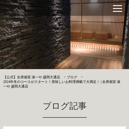
【公式】全席個室 湊一や 盛岡大通店
>
ブログ
>
2024年冬のコースがスタート！美味しいお料理満載で大満足！ | 全席個室 湊
一や 盛岡大通店
ブログ記事