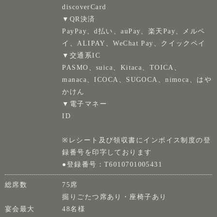
discoverCard
▼QR決済
PayPay、d払い、auPay、楽天Pay、メルペ
イ、ALIPAY、WeChat Pay、クイックペイ
▼交通系IC
PASMO、suica、Kitaca、TOICA、
manaca、ICOCA、SUGOCA、nimoca、はや
かけん
▼電子マネー
ID
※レシート及び領収書にインボイス制度の登
録番号を印字しております
●登録番号：T6010701005431
総席数
75席
掘りごたつ席あり・座椅子あり
宴会最大
48名様