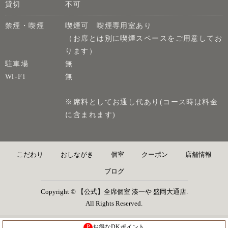
貸切
不可
禁煙・喫煙
喫煙可 喫煙専用室あり
（お席とは別に喫煙スペースをご用意してお
ります）
駐車場
無
Wi-Fi
無
※席料としてお通し代あり(コース時は料金
に含まれます)
こだわり
おしながき
個室
クーポン
店舗情報
ブログ
Copyright © 【公式】全席個室 湊一や 盛岡大通店.
All Rights Reserved.
P
お得なDKポイント