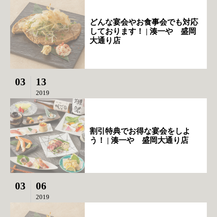
どんな宴会やお食事会でも対応
しております！ | 湊一や 盛岡
大通り店
03
13
2019
割引特典でお得な宴会をしよ
う！ | 湊一や 盛岡大通り店
03
06
2019