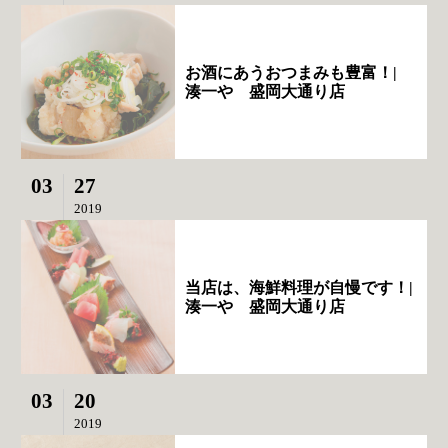
お酒にあうおつまみも豊富！|
湊一や 盛岡大通り店
03
27
2019
当店は、海鮮料理が自慢です！|
湊一や 盛岡大通り店
03
20
2019