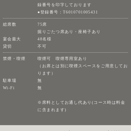
録番号を印字しております
●登録番号：T6010701005431
総席数
75席
掘りごたつ席あり・座椅子あり
宴会最大
48名様
貸切
不可
禁煙・喫煙
喫煙可 喫煙専用室あり
（お席とは別に喫煙スペースをご用意してお
ります）
駐車場
無
Wi-Fi
無
※席料としてお通し代あり(コース時は料金
に含まれます)