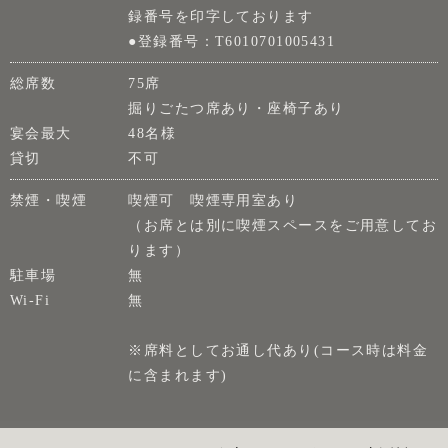
録番号を印字しております
●登録番号：T6010701005431
総席数
75席
掘りごたつ席あり・座椅子あり
宴会最大
48名様
貸切
不可
禁煙・喫煙
喫煙可 喫煙専用室あり
（お席とは別に喫煙スペースをご用意してお
ります）
駐車場
無
Wi-Fi
無
※席料としてお通し代あり(コース時は料金
に含まれます)