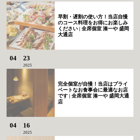
早割・遅割の使い方！当店自慢
のコース料理をお得にお楽しみ
ください | 全席個室 湊一や 盛岡
大通店
04
23
2025
完全個室が自慢！当店はプライ
ベートなお食事会に最適なお店
です | 全席個室 湊一や 盛岡大通
店
04
16
2025