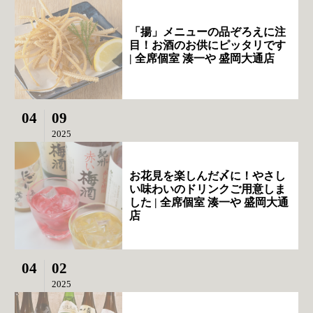
「揚」メニューの品ぞろえに注
目！お酒のお供にピッタリです
| 全席個室 湊一や 盛岡大通店
04
09
2025
お花見を楽しんだ〆に！やさし
い味わいのドリンクご用意しま
した | 全席個室 湊一や 盛岡大通
店
04
02
2025