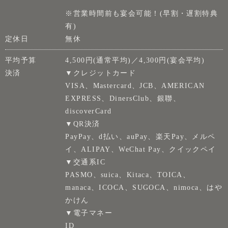
※営業時間前も宴会可能！(早割・遅割特典
有)
定休日
無休
平均予算
4,500円(通常平均)／4,300円(宴会平均)
決済
▼クレジットカード
VISA、Mastercard、JCB、AMERICAN
EXPRESS、DinersClub、銀聯、
discoverCard
▼QR決済
PayPay、d払い、auPay、楽天Pay、メルペ
イ、ALIPAY、WeChat Pay、クイックペイ
▼交通系IC
PASMO、suica、Kitaca、TOICA、
manaca、ICOCA、SUGOCA、nimoca、はや
かけん
▼電子マネー
ID