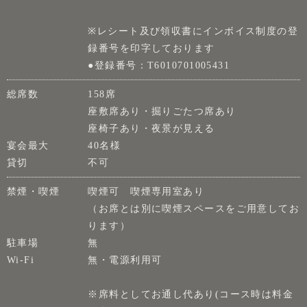
※レシート及び領収書にインボイス制度の登
録番号を印字しております
●登録番号：T6010701005431
総席数
158席
座敷席あり・掘りごたつ席あり
座椅子あり・夜景が見える
宴会最大
40名様
貸切
不可
禁煙・喫煙
喫煙可 喫煙専用室あり
（お席とは別に喫煙スペースをご用意してお
ります）
駐車場
無
Wi-Fi
無・電源利用可
※席料としてお通し代あり(コース時は料金