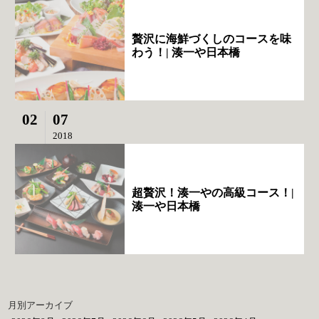
贅沢に海鮮づくしのコースを味
わう！| 湊一や日本橋
02
07
2018
超贅沢！湊一やの高級コース！|
湊一や日本橋
月別アーカイブ