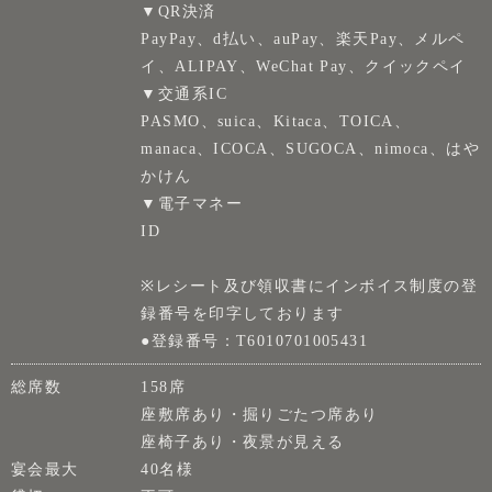
▼QR決済
PayPay、d払い、auPay、楽天Pay、メルペ
イ、ALIPAY、WeChat Pay、クイックペイ
▼交通系IC
PASMO、suica、Kitaca、TOICA、
manaca、ICOCA、SUGOCA、nimoca、はや
かけん
▼電子マネー
ID
※レシート及び領収書にインボイス制度の登
録番号を印字しております
●登録番号：T6010701005431
総席数
158席
座敷席あり・掘りごたつ席あり
座椅子あり・夜景が見える
宴会最大
40名様