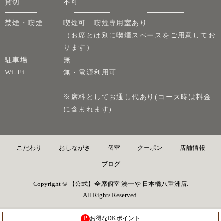
貸切
不可
禁煙・喫煙
喫煙可 喫煙専用室あり
（お席とは別に喫煙スペースをご用意してお
ります）
駐車場
無
Wi-Fi
無・電源利用可
※席料としてお通し代あり(コース時は料金
に含まれます)
こだわり
おしながき
個室
クーポン
店舗情報
ブログ
Copyright © 【公式】全席個室 湊一や 日本橋八重洲店.
All Rights Reserved.
P
お得なDKポイント