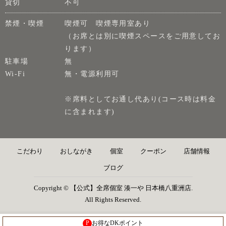
貸切
不可
禁煙・喫煙
喫煙可 喫煙専用室あり
（お席とは別に喫煙スペースをご用意してお
ります）
駐車場
無
Wi-Fi
無・電源利用可
※席料としてお通し代あり(コース時は料金
に含まれます)
こだわり
おしながき
個室
クーポン
店舗情報
ブログ
Copyright © 【公式】全席個室 湊一や 日本橋八重洲店.
All Rights Reserved.
P
お得なDKポイント