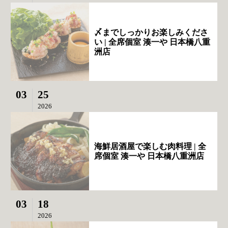
〆までしっかりお楽しみくださ
い | 全席個室 湊一や 日本橋八重
洲店
03
25
2026
海鮮居酒屋で楽しむ肉料理 | 全
席個室 湊一や 日本橋八重洲店
03
18
2026