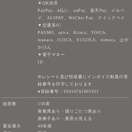
▼QR決済
PayPay、d払い、auPay、楽天Pay、メルペ
イ、ALIPAY、WeChat Pay、クイックペイ
▼交通系IC
PASMO、suica、Kitaca、TOICA、
manaca、ICOCA、SUGOCA、nimoca、はや
かけん
▼電子マネー
ID
※レシート及び領収書にインボイス制度の登
録番号を印字しております
●登録番号：T6010701005431
総席数
158席
座敷席あり・掘りごたつ席あり
座椅子あり・夜景が見える
宴会最大
40名様