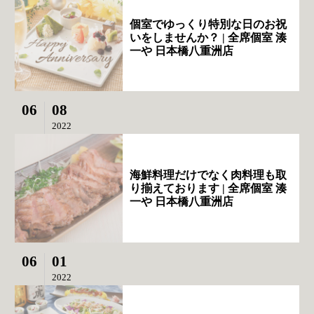
個室でゆっくり特別な日のお祝
いをしませんか？ | 全席個室 湊
一や 日本橋八重洲店
06
08
2022
海鮮料理だけでなく肉料理も取
り揃えております | 全席個室 湊
一や 日本橋八重洲店
06
01
2022