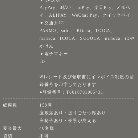
PayPay、d払い、auPay、楽天Pay、メルペ
イ、ALIPAY、WeChat Pay、クイックペイ
▼交通系IC
PASMO、suica、Kitaca、TOICA、
manaca、ICOCA、SUGOCA、nimoca、はや
かけん
▼電子マネー
ID
※レシート及び領収書にインボイス制度の登
録番号を印字しております
●登録番号：T6010701005431
総席数
158席
座敷席あり・掘りごたつ席あり
座椅子あり・夜景が見える
宴会最大
40名様
貸切
不可