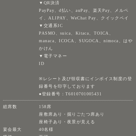
▼QR決済
PayPay、d払い、auPay、楽天Pay、メルペ
イ、ALIPAY、WeChat Pay、クイックペイ
▼交通系IC
PASMO、suica、Kitaca、TOICA、
manaca、ICOCA、SUGOCA、nimoca、はや
かけん
▼電子マネー
ID
※レシート及び領収書にインボイス制度の登
録番号を印字しております
●登録番号：T6010701005431
総席数
158席
座敷席あり・掘りごたつ席あり
座椅子あり・夜景が見える
宴会最大
40名様