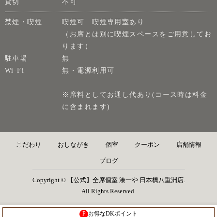
貸切
不可
禁煙・喫煙
喫煙可 喫煙専用室あり
（お席とは別に喫煙スペースをご用意してお
ります）
駐車場
無
Wi-Fi
無・電源利用可
※席料としてお通し代あり(コース時は料金
に含まれます)
こだわり
おしながき
個室
クーポン
店舗情報
ブログ
Copyright © 【公式】全席個室 湊一や 日本橋八重洲店.
All Rights Reserved.
P
お得なDKポイント