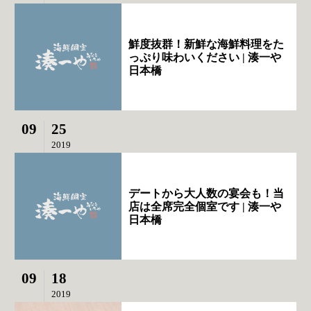
鮮度抜群！新鮮な海鮮料理をた
っぷり味わいください | 湊一や
日本橋
09
25
2019
デートから大人数の宴会も！当
店は全席完全個室です | 湊一や
日本橋
09
18
2019