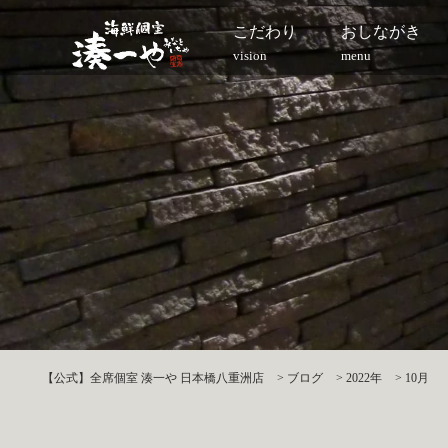
こだわり
おしながき
vision
menu
【公式】全席個室 湊一や 日本橋八重洲店
>
ブログ
>
2022年
>
10月