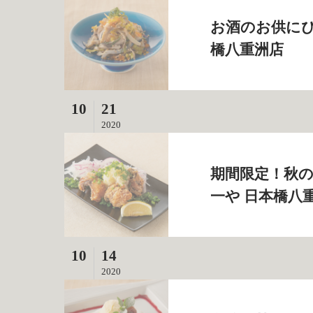
お酒のお供にぴ
橋八重洲店
10
21
2020
期間限定！秋の
一や 日本橋八
10
14
2020