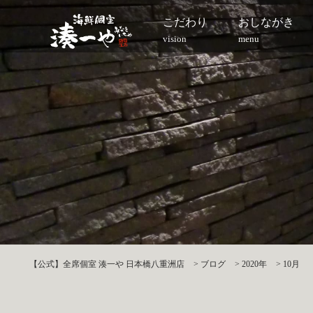
こだわり
おしながき
vision
menu
【公式】全席個室 湊一や 日本橋八重洲店
>
ブログ
>
2020年
>
10月