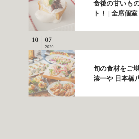
食後の甘いも
ト！ | 全席個
10
07
2020
旬の食材をご堪
湊一や 日本橋