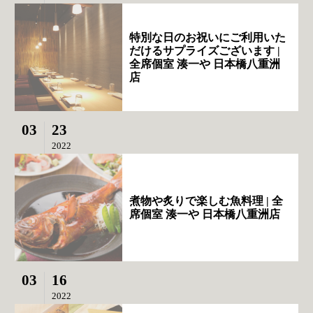
特別な日のお祝いにご利用いた
だけるサプライズございます |
全席個室 湊一や 日本橋八重洲
店
03
23
2022
煮物や炙りで楽しむ魚料理 | 全
席個室 湊一や 日本橋八重洲店
03
16
2022