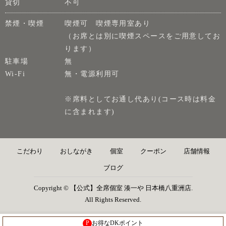
貸切
不可
禁煙・喫煙
喫煙可 喫煙専用室あり
（お席とは別に喫煙スペースをご用意してお
ります）
駐車場
無
Wi-Fi
無・電源利用可
※席料としてお通し代あり(コース時は料金
に含まれます)
こだわり
おしながき
個室
クーポン
店舗情報
ブログ
Copyright © 【公式】全席個室 湊一や 日本橋八重洲店.
All Rights Reserved.
P
お得なDKポイント