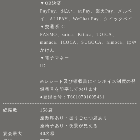
▼QR決済
PayPay、d払い、auPay、楽天Pay、メルペ
イ、ALIPAY、WeChat Pay、クイックペイ
▼交通系IC
PASMO、suica、Kitaca、TOICA、
manaca、ICOCA、SUGOCA、nimoca、はや
かけん
▼電子マネー
ID
※レシート及び領収書にインボイス制度の登
録番号を印字しております
●登録番号：T6010701005431
総席数
158席
座敷席あり・掘りごたつ席あり
座椅子あり・夜景が見える
宴会最大
40名様