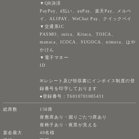
▼QR決済
PayPay、d払い、auPay、楽天Pay、メルペ
イ、ALIPAY、WeChat Pay、クイックペイ
▼交通系IC
PASMO、suica、Kitaca、TOICA、
manaca、ICOCA、SUGOCA、nimoca、はや
かけん
▼電子マネー
ID
※レシート及び領収書にインボイス制度の登
録番号を印字しております
●登録番号：T6010701005431
総席数
158席
座敷席あり・掘りごたつ席あり
座椅子あり・夜景が見える
宴会最大
40名様