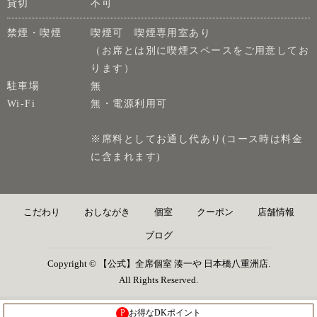
貸切
不可
禁煙・喫煙
喫煙可 喫煙専用室あり
（お席とは別に喫煙スペースをご用意してお
ります）
駐車場
無
Wi-Fi
無・電源利用可
※席料としてお通し代あり(コース時は料金
に含まれます)
こだわり
おしながき
個室
クーポン
店舗情報
ブログ
Copyright © 【公式】全席個室 湊一や 日本橋八重洲店.
All Rights Reserved.
P
お得なDKポイント