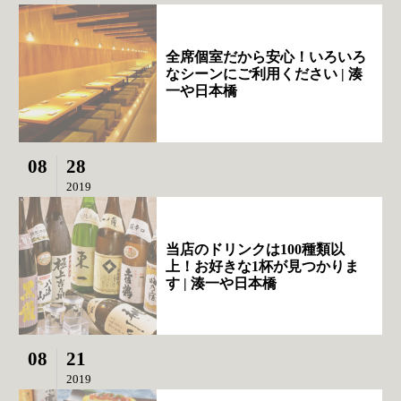
全席個室だから安心！いろいろ
なシーンにご利用ください | 湊
一や日本橋
08
28
2019
当店のドリンクは100種類以
上！お好きな1杯が見つかりま
す | 湊一や日本橋
08
21
2019