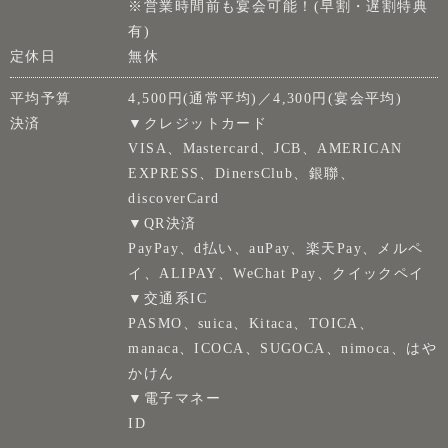
※営業時間前も宴会可能！(早割・遅割特典
有)
定休日
無休
平均予算
4,500円(通常平均)／4,300円(宴会平均)
決済
▼クレジットカード
VISA、Mastercard、JCB、AMERICAN
EXPRESS、DinersClub、銀聯、
discoverCard
▼QR決済
PayPay、d払い、auPay、楽天Pay、メルペ
イ、ALIPAY、WeChat Pay、クイックペイ
▼交通系IC
PASMO、suica、Kitaca、TOICA、
manaca、ICOCA、SUGOCA、nimoca、はや
かけん
▼電子マネー
ID