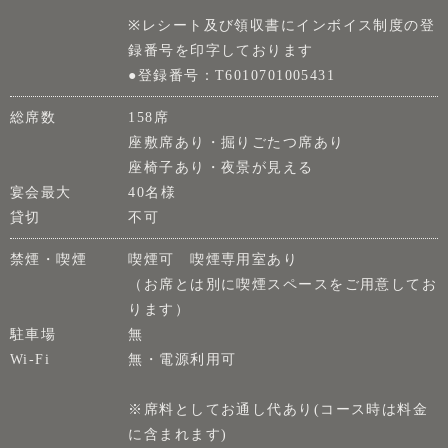
※レシート及び領収書にインボイス制度の登
録番号を印字しております
●登録番号：T6010701005431
総席数
158席
座敷席あり・掘りごたつ席あり
座椅子あり・夜景が見える
宴会最大
40名様
貸切
不可
禁煙・喫煙
喫煙可 喫煙専用室あり
（お席とは別に喫煙スペースをご用意してお
ります）
駐車場
無
Wi-Fi
無・電源利用可
※席料としてお通し代あり(コース時は料金
に含まれます)