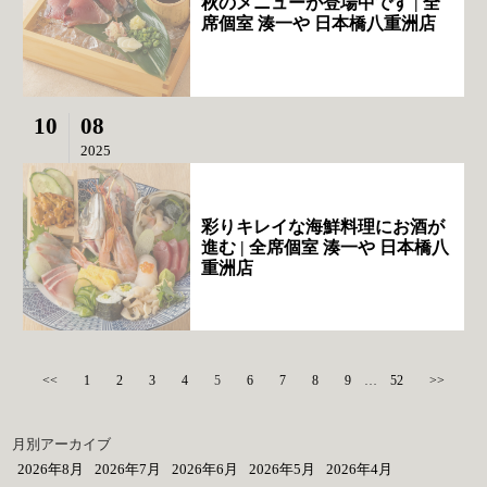
秋のメニューが登場中です | 全
席個室 湊一や 日本橋八重洲店
10
08
2025
彩りキレイな海鮮料理にお酒が
進む | 全席個室 湊一や 日本橋八
重洲店
<<
1
2
3
4
5
6
7
8
9
…
52
>>
月別アーカイブ
2026年8月
2026年7月
2026年6月
2026年5月
2026年4月