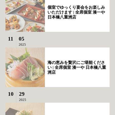
個室でゆっくり宴会をお楽しみ
いただけます | 全席個室 湊一や
日本橋八重洲店
11
05
2025
海の恵みを贅沢にご堪能くださ
い | 全席個室 湊一や 日本橋八重
洲店
10
29
2025