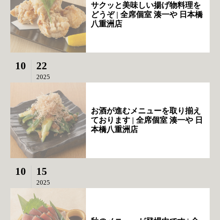
サクッと美味しい揚げ物料理を
どうぞ | 全席個室 湊一や 日本橋
八重洲店
10
22
2025
お酒が進むメニューを取り揃え
ております | 全席個室 湊一や 日
本橋八重洲店
10
15
2025