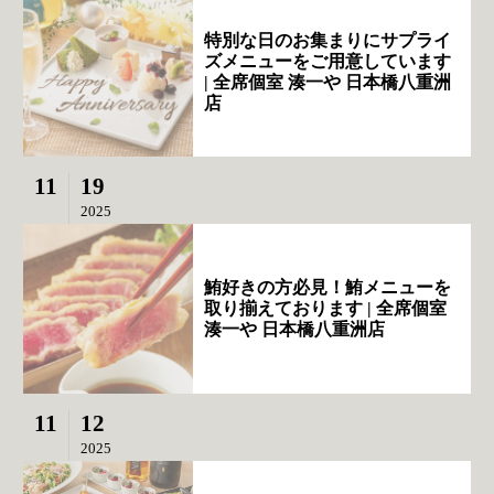
特別な日のお集まりにサプライ
ズメニューをご用意しています
| 全席個室 湊一や 日本橋八重洲
店
11
19
2025
鮪好きの方必見！鮪メニューを
取り揃えております | 全席個室
湊一や 日本橋八重洲店
11
12
2025