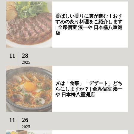
香ばしい香りに箸が進む！おす
すめの炙り料理をご紹介します
| 全席個室 湊一や 日本橋八重洲
店
11
28
2025
〆は「食事」「デザート」どち
らにしますか？ | 全席個室 湊一
や 日本橋八重洲店
11
26
2025